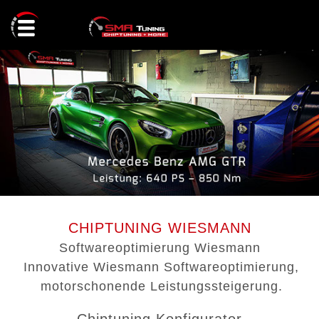
LEISTUNGEN
CHIPTUNING KONFIGURATOR
CHIPTUNING
GETRIEBEOPTIMIERUNG
REFERENZEN
GETRIEBESPÜLUNG
KONTAKT
FACEBOOK
CHIPTUNING WIESMANN
LEISTUNGSPRÜFSTAND
Softwareoptimierung Wiesmann
INSTAGRAM
KONTAKTFORMULAR
Innovative Wiesmann Softwareoptimierung,
CODIERUNG
motorschonende Leistungssteigerung.
WHATSAPP AN SMA TUNING
ÖLDRUCKANHEBUNG