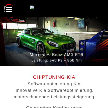
LEISTUNGEN
CHIPTUNING KONFIGURATOR
CHIPTUNING
GETRIEBEOPTIMIERUNG
REFERENZEN
GETRIEBESPÜLUNG
KONTAKT
FACEBOOK
CHIPTUNING KIA
LEISTUNGSPRÜFSTAND
Softwareoptimierung Kia
INSTAGRAM
KONTAKTFORMULAR
Innovative Kia Softwareoptimierung,
CODIERUNG
motorschonende Leistungssteigerung.
WHATSAPP AN SMA TUNING
ÖLDRUCKANHEBUNG